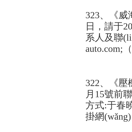
323、
《威海
日，請于202
系人及聯(li
auto.com
322、
《壓機
月15號前聯(
方式:于春曉131
掛網(wǎn