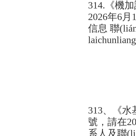
314.《
機加
2026年6
信息 聯(li
laichunli
313、
《
水
號，請在202
系人及聯(liá