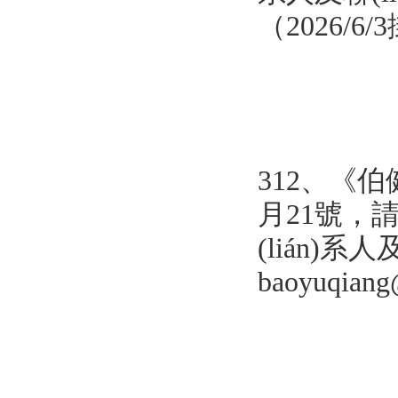
（2026/6
312、
《
伯
月21
號，請
(lián)系人
baoyuqian