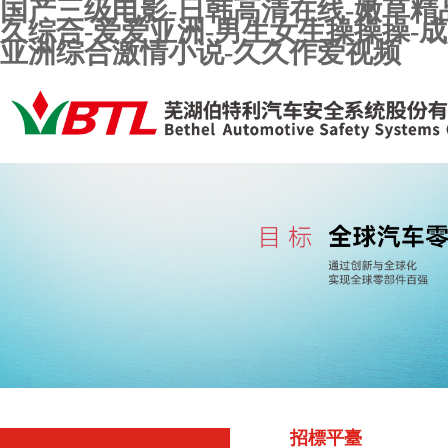
国产三级电影-日韩高清在线-嫩草精品
久综合-爱爱亚洲-男生女生操操操-成
亚洲综合激情小说-久久作爱视频
招標平臺