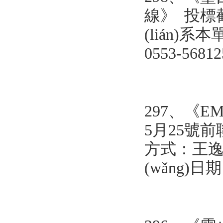
線
》 投標截
(lián)系
0553-5681
297、《E
5月25號前聯
方式：王逸 055
(wǎng)日