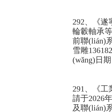
292、《遂
輪轂軸承等）
前聯(lián
雪雕1361822
(wǎng)日
291、《工業
請于2026年
及聯(lián)