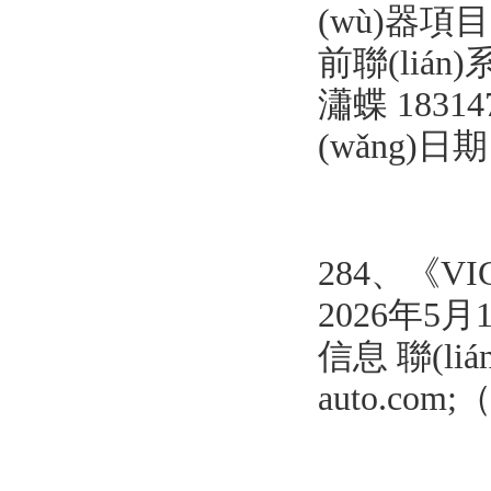
(wù)器項
前聯(lián
瀟蝶 183147
(wǎng)日
284、《
2026年5
信息 聯(liá
auto.com