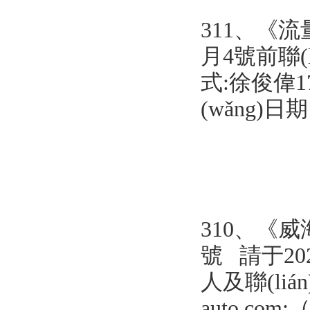
311、《流
月4號前聯(l
式:徐俊偉1786
(wǎng)日
310、《
號 請于20
人及聯(lián
auto.com